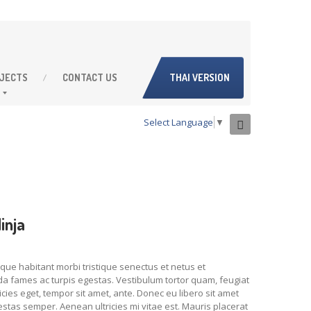
JECTS
CONTACT
US
THAI VERSION
Select Language
▼
inja
que habitant morbi tristique senectus et netus et
a fames ac turpis egestas. Vestibulum tortor quam, feugiat
tricies eget, tempor sit amet, ante. Donec eu libero sit amet
tas semper. Aenean ultricies mi vitae est. Mauris placerat