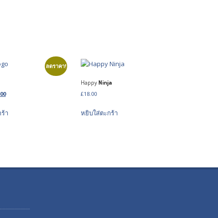
ลดราคา!
Happy
Ninja
inal
Current
.00
£
18.00
e
price
ร้า
หยิบใส่ตะกร้า
is:
00.
£18.00.