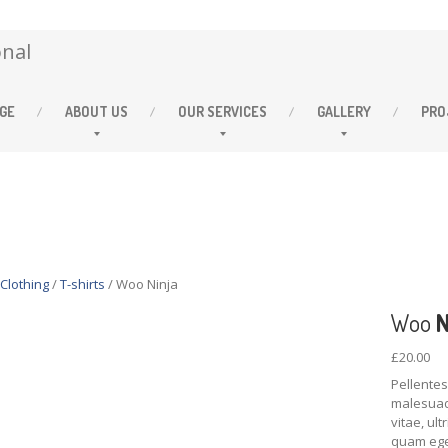
GE
ABOUT
US
OUR
SERVICES
GALLERY
PRO
Clothing
/
T-shirts
/ Woo Ninja
Woo
N
£
20.00
Pellentes
malesuad
vitae, ul
quam eges