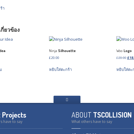
ร้า
เกี่ยวข้อง
dea
Ninja
Silhouette
Woo
Logo
Orig
£
20.00
£
20.00
£
18
pric
This
บ
หยิบใส่ตะกร้า
หยิบใส่ตะก
was:
product
£20.
has
multiple
variants.
The
options
may
t
Projects
ABOUT
TSCOLLISION
be
chosen
s have to say
What others have to say
on
the